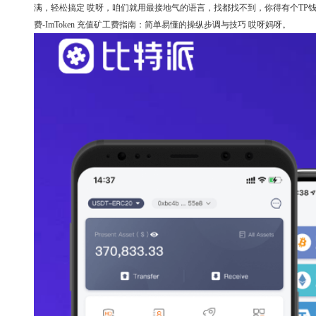
满，轻松搞定 哎呀，咱们就用最接地气的语言，找都找不到，你得有个TP钱包... 202
费-ImToken 充值矿工费指南：简单易懂的操纵步调与技巧 哎呀妈呀。